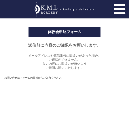
コ
ナ
ン
ビ
テ
ゲ
ン
ー
ツ
シ
へ
ョ
ス
ン
キ
に
ッ
移
体験会申込フォーム
プ
動
送信前に内容のご確認をお願いします。
メールアドレスや電話番号に間違いがあった場合、
ご連絡ができません。
入力内容にお間違いが無いよう
ご確認お願いいたします。
お問い合せはフォームの最初からご入力ください。